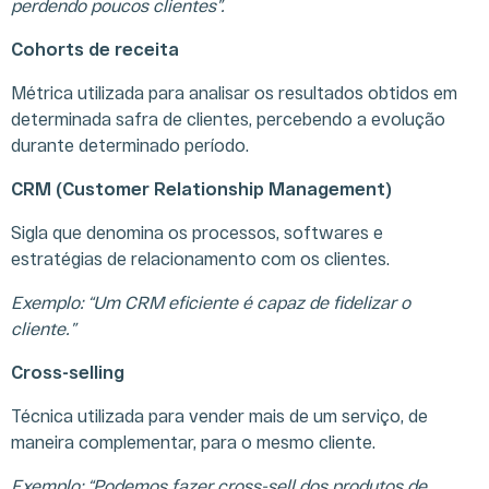
perdendo poucos clientes”.
Cohorts de receita
A
GOVERNANÇA
INFORMAÇÕES
SERVIÇO
Métrica utilizada para analisar os resultados obtidos em
COMPANHIA
CORPORATIVA
FINANCEIRAS
AOS
determinada safra de clientes, percebendo a evolução
INVESTI
durante determinado período.
Histórico
Composição
Central de
CRM (Customer Relationship Management)
Nosso
Acionária
Resultados
Investor D
Ecossistema
Diretoria,
Planilha Dinâmica
Document
Sigla que denomina os processos, softwares e
Nossas
Conselhos e
Cobertura de
CVM
estratégias de relacionamento com os clientes.
Unidades de
Comitês
Analistas
Calendário
Negócios
Estatuto,
Cotações e
Corporativ
Exemplo: “Um CRM eficiente é capaz de fidelizar o
Aquisições
Políticas,
Gráficos
Fale com RI
Códigos e
Apresentações
cliente.”
Glossário
Regimentos.
Perguntas
Cross-selling
Formulários CVM
Frequente
Reuniões de
Cadastre-s
Técnica utilizada para vender mais de um serviço, de
Conselho e
Mailing
maneira complementar, para o mesmo cliente.
Assembleias
Notas Lega
Comunicação ao
Política de
Exemplo: “Podemos fazer cross-sell dos produtos de
Mercado