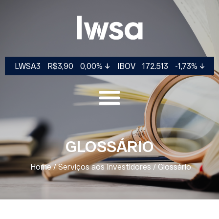
LWSA3
R$3,90
0,00%
IBOV
172.513
-1,73%
GLOSSÁRIO
Home
/
Serviços aos Investidores
/
Glossário